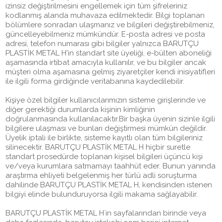
izinsiz değiştirilmesini engellemek için tüm şifreleriniz
kodlanmış alanda muhavaza edilmektedir. Bilgi toplanan
bölümlere sonradan ulaşmanız ve bilgileri değiştirebilmeniz,
güncelleyebilmeniz mümkündür. E-posta adresi ve posta
adresi, telefon numarası gibi bilgiler yalnızca BARUTÇU
PLASTİK METAL H'in standart site üyeliği, e-bülten aboneliği
aşamasında irtibat amacıyla kullanılır, ve bu bilgiler ancak
müşteri olma aşamasına gelmiş ziyaretçiler kendi inisiyatifleri
ile ilgili forma girdiğinde veritabanına kaydedilebilir.
Kişiye özel bilgiler kullanıcılarımızın sisteme girişlerinde ve
diğer gerektiği durumlarda kişinin kimliğinin
doğrulanmasında kullanılacaktır.Bir başka üyenin sizinle ilgili
bilgilere ulaşması ve bunları değiştirmesi mümkün değildir.
Üyelik iptali ile birlikte, sisteme kayıtlı olan tüm bilgileriniz
silinecektir. BARUTÇU PLASTİK METAL H hiçbir suretle
standart prosedürde toplanan kişisel bilgileri üçüncü kişi
ve/veya kurumlara satmamayı taahhüt eder. Bunun yanında
araştırma ehliyeti belgelenmiş her türlü adli soruşturma
dahilinde BARUTÇU PLASTİK METAL H, kendisinden istenen
bilgiyi elinde bulunduruyorsa ilgili makama sağlayabilir.
BARUTÇU PLASTİK METAL H´in sayfalarından birinde veya